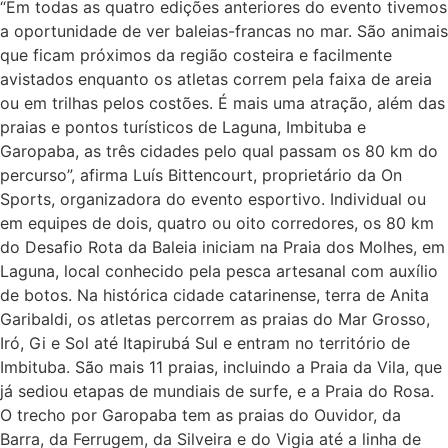
“Em todas as quatro edições anteriores do evento tivemos
a oportunidade de ver baleias-francas no mar. São animais
que ficam próximos da região costeira e facilmente
avistados enquanto os atletas correm pela faixa de areia
ou em trilhas pelos costões. É mais uma atração, além das
praias e pontos turísticos de Laguna, Imbituba e
Garopaba, as três cidades pelo qual passam os 80 km do
percurso”, afirma Luís Bittencourt, proprietário da On
Sports, organizadora do evento esportivo. Individual ou
em equipes de dois, quatro ou oito corredores, os 80 km
do Desafio Rota da Baleia iniciam na Praia dos Molhes, em
Laguna, local conhecido pela pesca artesanal com auxílio
de botos. Na histórica cidade catarinense, terra de Anita
Garibaldi, os atletas percorrem as praias do Mar Grosso,
Iró, Gi e Sol até Itapirubá Sul e entram no território de
Imbituba. São mais 11 praias, incluindo a Praia da Vila, que
já sediou etapas de mundiais de surfe, e a Praia do Rosa.
O trecho por Garopaba tem as praias do Ouvidor, da
Barra, da Ferrugem, da Silveira e do Vigia até a linha de