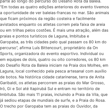
parte ao longo do percurso do Desafio Rota da Baleia.
“Em todas as quatro edições anteriores do evento tivemos
a oportunidade de ver baleias-francas no mar. São animais
que ficam próximos da região costeira e facilmente
avistados enquanto os atletas correm pela faixa de areia
ou em trilhas pelos costões. É mais uma atração, além das
praias e pontos turísticos de Laguna, Imbituba e
Garopaba, as três cidades pelo qual passam os 80 km do
percurso”, afirma Luís Bittencourt, proprietário da On
Sports, organizadora do evento esportivo. Individual ou
em equipes de dois, quatro ou oito corredores, os 80 km
do Desafio Rota da Baleia iniciam na Praia dos Molhes, em
Laguna, local conhecido pela pesca artesanal com auxílio
de botos. Na histórica cidade catarinense, terra de Anita
Garibaldi, os atletas percorrem as praias do Mar Grosso,
Iró, Gi e Sol até Itapirubá Sul e entram no território de
Imbituba. São mais 11 praias, incluindo a Praia da Vila, que
já sediou etapas de mundiais de surfe, e a Praia do Rosa.
O trecho por Garopaba tem as praias do Ouvidor, da