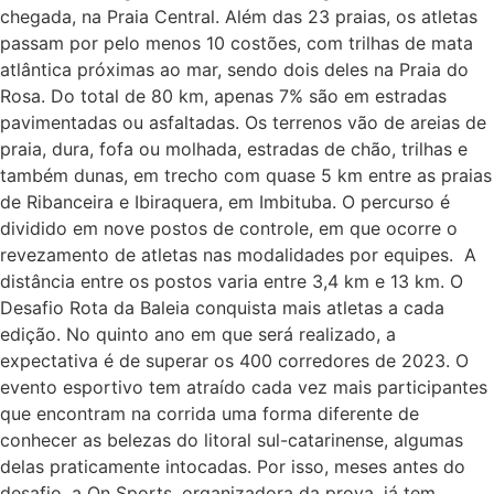
chegada, na Praia Central. Além das 23 praias, os atletas
passam por pelo menos 10 costões, com trilhas de mata
atlântica próximas ao mar, sendo dois deles na Praia do
Rosa. Do total de 80 km, apenas 7% são em estradas
pavimentadas ou asfaltadas. Os terrenos vão de areias de
praia, dura, fofa ou molhada, estradas de chão, trilhas e
também dunas, em trecho com quase 5 km entre as praias
de Ribanceira e Ibiraquera, em Imbituba. O percurso é
dividido em nove postos de controle, em que ocorre o
revezamento de atletas nas modalidades por equipes. A
distância entre os postos varia entre 3,4 km e 13 km. O
Desafio Rota da Baleia conquista mais atletas a cada
edição. No quinto ano em que será realizado, a
expectativa é de superar os 400 corredores de 2023. O
evento esportivo tem atraído cada vez mais participantes
que encontram na corrida uma forma diferente de
conhecer as belezas do litoral sul-catarinense, algumas
delas praticamente intocadas. Por isso, meses antes do
desafio, a On Sports, organizadora da prova, já tem