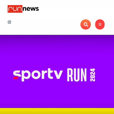
Notícias
Maratona de Londrina Adama 2026 projeta novo recorde de insc
Recentes