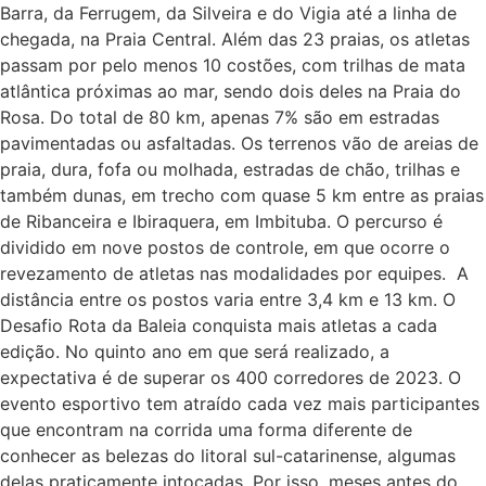
Barra, da Ferrugem, da Silveira e do Vigia até a linha de
chegada, na Praia Central. Além das 23 praias, os atletas
passam por pelo menos 10 costões, com trilhas de mata
atlântica próximas ao mar, sendo dois deles na Praia do
Rosa. Do total de 80 km, apenas 7% são em estradas
pavimentadas ou asfaltadas. Os terrenos vão de areias de
praia, dura, fofa ou molhada, estradas de chão, trilhas e
também dunas, em trecho com quase 5 km entre as praias
de Ribanceira e Ibiraquera, em Imbituba. O percurso é
dividido em nove postos de controle, em que ocorre o
revezamento de atletas nas modalidades por equipes. A
distância entre os postos varia entre 3,4 km e 13 km. O
Desafio Rota da Baleia conquista mais atletas a cada
edição. No quinto ano em que será realizado, a
expectativa é de superar os 400 corredores de 2023. O
evento esportivo tem atraído cada vez mais participantes
que encontram na corrida uma forma diferente de
conhecer as belezas do litoral sul-catarinense, algumas
delas praticamente intocadas. Por isso, meses antes do