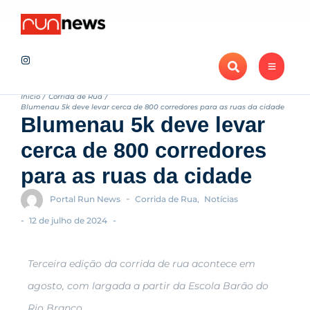
Notícias
Maratona de Londrina Adama 2026 projeta novo recorde de ins
Recentes
Início
/
Corrida de Rua
/
Blumenau 5k deve levar cerca de 800 corredores para as ruas da cidade
Blumenau 5k deve levar
cerca de 800 corredores
para as ruas da cidade
-
Portal Run News
Corrida de Rua
,
Notícias
-
-
12 de julho de 2024
Terceira edição da corrida de rua acontece em
agosto, com largada a partir da Escola Barão do
Rio Branco