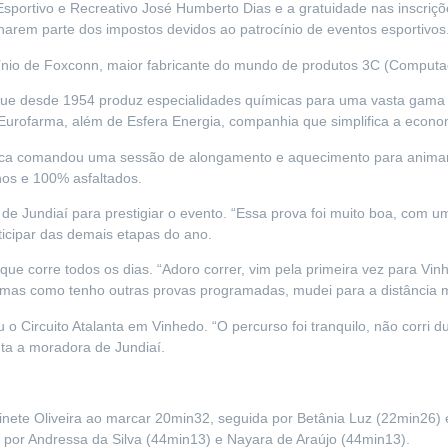
sportivo e Recreativo José Humberto Dias e a gratuidade nas inscriçõe
narem parte dos impostos devidos ao patrocínio de eventos esportivos
ocínio de Foxconn, maior fabricante do mundo de produtos 3C (Compu
 desde 1954 produz especialidades químicas para uma vasta gama de 
Eurofarma, além de Esfera Energia, companhia que simplifica a econo
sica comandou uma sessão de alongamento e aquecimento para animar 
nos e 100% asfaltados.
 de Jundiaí para prestigiar o evento. “Essa prova foi muito boa, com 
rticipar das demais etapas do ano.
e corre todos os dias. “Adoro correr, vim pela primeira vez para Vinhe
, mas como tenho outras provas programadas, mudei para a distância 
 o Circuito Atalanta em Vinhedo. “O percurso foi tranquilo, não corri d
nta a moradora de Jundiaí.
rinete Oliveira ao marcar 20min32, seguida por Betânia Luz (22min26) 
 por Andressa da Silva (44min13) e Nayara de Araújo (44min13).