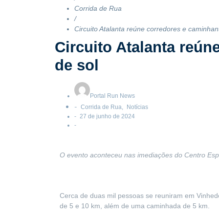
Corrida de Rua
/
Circuito Atalanta reúne corredores e caminh
Circuito Atalanta reú
de sol
Portal Run News
-
Corrida de Rua
,
Notícias
-
27 de junho de 2024
-
O evento aconteceu nas imediações do Centro Esp
Cerca de duas mil pessoas se reuniram em Vinhedo 
de 5 e 10 km, além de uma caminhada de 5 km.