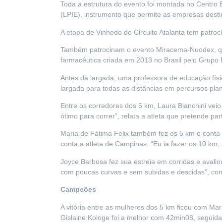
Toda a estrutura do evento foi montada no Centro E
(LPIE), instrumento que permite as empresas desti
A etapa de Vinhedo do Circuito Atalanta tem patr
Também patrocinam o evento Miracema-Nuodex, que
farmacêutica criada em 2013 no Brasil pelo Grupo 
Antes da largada, uma professora de educação fí
largada para todas as distâncias em percursos pla
Entre os corredores dos 5 km, Laura Bianchini veio
ótimo para correr”, relata a atleta que pretende pa
Maria de Fátima Felix também fez os 5 km e conta qu
conta a atleta de Campinas. “Eu ia fazer os 10 km
Joyce Barbosa fez sua estreia em corridas e avaliou
com poucas curvas e sem subidas e descidas”, co
Campeões
A vitória entre as mulheres dos 5 km ficou com Ma
Gislaine Kologe foi a melhor com 42min08, seguida