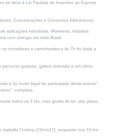
s se deve à Lei Paulista de Incentivo ao Esporte
.
tadores, Comunicações e Consumos Eletrônicos).
aplicações industriais, Momenta, indústria
mia com energia em todo Brasil.
os corredores e caminhantes e às 7h foi dada a
um percurso gostoso, galera animada e um clima
do e foi muito legal ter participado deste evento”,
menor”, completa.
urante todos os 5 km, mas gostei de ter sido plano,
e Isabella Cristina (23min17), enquanto nos 10 km