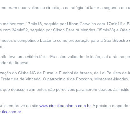
mo eram duas voltas no circuito, a estratégia foi fazer a segunda em
i o melhor com 17min13, seguido por Uilson Carvalho com 17min16 e 
esus com 34min52, seguido por Gilson Pereira Mendes (35min38) e Odai
 meses e competindo bastante como preparação para a São Silvestre e
m.
o teve uma vitória fácil. “Eu estou voltando de lesão, saí atrás no pe
ador de Itupeva.
ização do Clube NG de Futsal e Futebol de Araras, da Lei Paulista de I
 Prefeitura de Vinhedo. O patrocínio é de Foxconn, Miracema-Nuodex
tos que doassem alimentos não perecíveis para serem doados às institui
veis em breve no site
www.circuitoatalanta.com.br
. A próxima etapa do 
te
tkx.com.br
.