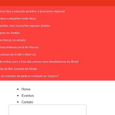
scritos e impacto positivo à economia regional
 seus campeões nesta terça
pantes, mas inscrições seguem abertas
mpos do Jordão
as forças no estado
tona Internacional do Paraná
vas de triatlo e trail run
entrar para a lista das provas mais desafiadoras do Brasil
rial do Rio Grande do Norte
a do número de peito e combate ao “pipoca”
Home
Eventos
Contato