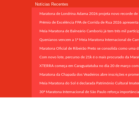
Notícias Recentes
Maratona de Londrina Adama 2026 projeta novo recorde de in
Prêmio de Excelência FPA de Corrida de Rua 2026 apresenta
Meia Maratona de Balneário Camboriú já tem três mil partici
Quenianos vencem a 1ª Meia Maratona Internacional de Ca
Maratona Oficial de Ribeirão Preto se consolida como uma d
Com novo lote, percurso de 21k é o mais procurado da Mara
XTERRA começa em Caraguatatuba no dia 20 de março com pro
Maratona da Chapada dos Veadeiros abre inscrições e promete 
Meia Maratona do Sol é declarada Patrimônio Cultural Imate
30ª Maratona Internacional de São Paulo reforça importânci