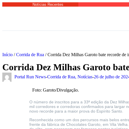
Notícias Recentes
Início
/
Corrida de Rua
/
Corrida Dez Milhas Garoto bate recorde de in
Corrida Dez Milhas Garoto bate 
Portal Run News
-
Corrida de Rua
,
Notícias
-
26 de julho de 202
Foto: Garoto/Divulgação.
O número de inscritos para a 33ª edição da Dez Milh
mil corredores e corredoras confirmados para largar
novo recorde para a maior prova do Espírito Santo.
Reconhecida como um dos percursos mais belos entre 
frente da fábrica de Chocolates Garoto, em Vila Velh