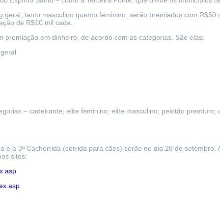
o Espírito Santo – como a Terceira Ponte, que divide os municípios de 
g geral, tanto masculino quanto feminino, serão premiados com R$50 m
iação de R$10 mil cada.
premiação em dinheiro, de acordo com as categorias. São elas:
mpo geral
adas
orias – cadeirante; elite feminino; elite masculino; pelotão premium; 
 e a 3ª Cachorrida (corrida para cães) serão no dia 28 de setembro. As 
os sites:
ex.asp
ex.asp
.