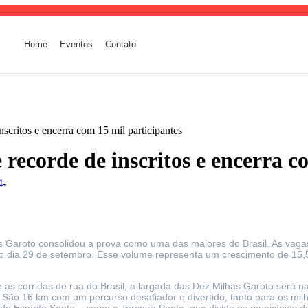
Home
Eventos
Contato
scritos e encerra com 15 mil participantes
recorde de inscritos e encerra c
4
-
as Garoto consolidou a prova como uma das maiores do Brasil. As vag
 no dia 29 de setembro. Esse volume representa um crescimento de 1
as corridas de rua do Brasil, a largada das Dez Milhas Garoto será 
a. São 16 km com um percurso desafiador e divertido, tanto para os mi