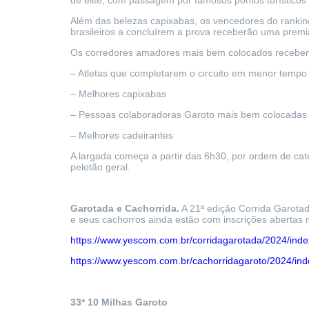
de elite, com passagem por famosos pontos turísticos d
Além das belezas capixabas, os vencedores do rankin
brasileiros a concluírem a prova receberão uma prem
Os corredores amadores mais bem colocados recebem 
– Atletas que completarem o circuito em menor te
– Melhores capixabas
– Pessoas colaboradoras Garoto mais bem coloc
– Melhores cadeirantes
A largada começa a partir das 6h30, por ordem de categ
pelotão geral.
Garotada e Cachorrida.
A 21ª edição Corrida Garotada
e seus cachorros ainda estão com inscrições abertas n
https://www.yescom.com.br/corridagarotada/2024/ind
https://www.yescom.com.br/cachorridagaroto/2024/ind
33ª 10 Milhas Garoto