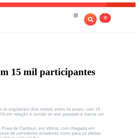
om 15 mil participantes
as se esgotaram dois meses antes do prazo, com 15
5,5% em relação à corrida do ano passado e marca um
na Praia de Camburi, em Vitória, com chegada em
lhares de corredores amadores como para os atletas