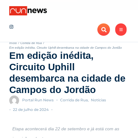
Notícias
Maratona de Londrina Adama 2026 projeta novo recorde de 
Recentes
Início
/
Corrida de Rua
/
Em edição inédita, Circuito Uphill desembarca na cidade de Campos do Jordão
Em edição inédita,
Circuito Uphill
desembarca na cidade de
Campos do Jordão
-
Portal Run News
Corrida de Rua
,
Notícias
-
-
22 de julho de 2024
Etapa acontecerá dia 22 de setembro e já está com as