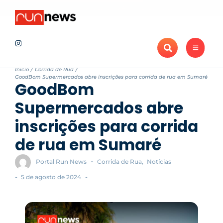
Notícias
Maratona de Londrina Adama 2026 projeta novo recorde de ins
Recentes
Início
/
Corrida de Rua
/
GoodBom Supermercados abre inscrições para corrida de rua em Sumaré
GoodBom
Supermercados abre
inscrições para corrida
de rua em Sumaré
-
Portal Run News
Corrida de Rua
,
Notícias
-
-
5 de agosto de 2024