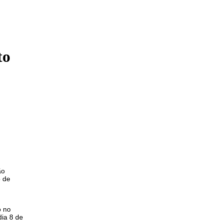
to
ão
o de
o no
dia 8 de