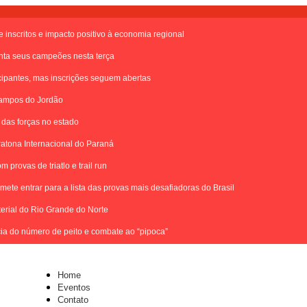
inscritos e impacto positivo à economia regional
nta seus campeões nesta terça
icipantes, mas inscrições seguem abertas
Campos do Jordão
 das forças no estado
atona Internacional do Paraná
rovas de triatlo e trail run
te entrar para a lista das provas mais desafiadoras do Brasil
terial do Rio Grande do Norte
cia do número de peito e combate ao “pipoca”
Home
Eventos
Contato