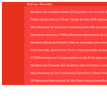
Notícias Recentes
Maratona de Londrina Adama 2026 projeta novo recorde de 
Prêmio de Excelência FPA de Corrida de Rua 2026 aprese
Meia Maratona de Balneário Camboriú já tem três mil part
Quenianos vencem a 1ª Meia Maratona Internacional de 
Maratona Oficial de Ribeirão Preto se consolida como uma
Com novo lote, percurso de 21k é o mais procurado da Mar
XTERRA começa em Caraguatatuba no dia 20 de março com p
Maratona da Chapada dos Veadeiros abre inscrições e prome
Meia Maratona do Sol é declarada Patrimônio Cultural Ima
30ª Maratona Internacional de São Paulo reforça importân