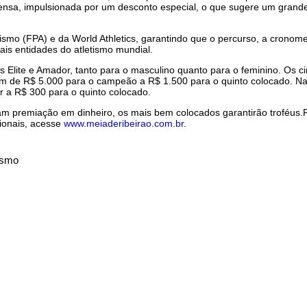
ntensa, impulsionada por um desconto especial, o que sugere um grand
tismo (FPA) e da World Athletics, garantindo que o percurso, a crono
ais entidades do atletismo mundial.
 Elite e Amador, tanto para o masculino quanto para o feminino. Os c
iam de R$ 5.000 para o campeão a R$ 1.500 para o quinto colocado. N
r a R$ 300 para o quinto colocado.
m premiação em dinheiro, os mais bem colocados garantirão troféus.
ionais, acesse
www.meiaderibeirao.com.br
.
ismo