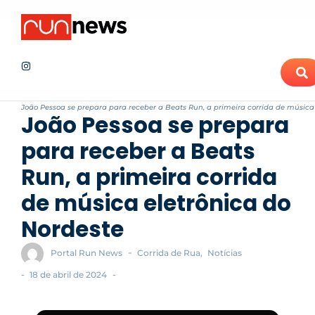
Maratona de Londrina Adama 2026 projeta novo recorde de ins
Notícias Recentes
Início
/
Corrida de Rua
/
João Pessoa se prepara para receber a Beats Run, a primeira corrida de música
João Pessoa se prepara
para receber a Beats
Run, a primeira corrida
de música eletrônica do
Nordeste
-
Portal Run News
Corrida de Rua
,
Notícias
-
-
18 de abril de 2024