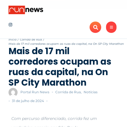
Notícias
Maratona de Londrina Adama 2026 projeta novo recorde de ins
Recentes
Início
/
Corrida de Rua
/
Mais de 17 mil corredores ocupam as ruas da capital, na On SP City Marathon
Mais de 17 mil
corredores ocupam as
ruas da capital, na On
SP City Marathon
-
Portal Run News
Corrida de Rua
,
Notícias
-
-
31 de julho de 2024
Com percurso diferenciado, corrida fez um