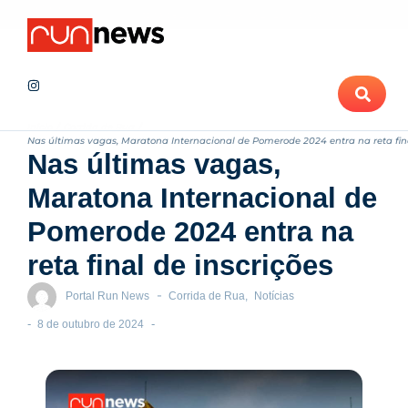
Notícias
Maratona de Londrina Adama 2026 projeta novo recorde de ins
Recentes
Início
/
Corrida de Rua
/
Nas últimas vagas, Maratona Internacional de Pomerode 2024 entra na reta fina
Nas últimas vagas,
Maratona Internacional de
Pomerode 2024 entra na
reta final de inscrições
-
Portal Run News
Corrida de Rua
,
Notícias
-
-
8 de outubro de 2024