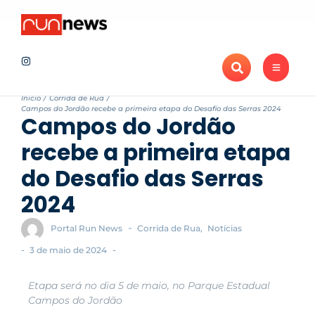
Notícias
Maratona de Londrina Adama 2026 projeta novo recorde de ins
Recentes
Início
/
Corrida de Rua
/
Campos do Jordão recebe a primeira etapa do Desafio das Serras 2024
Campos do Jordão
recebe a primeira etapa
do Desafio das Serras
2024
-
Portal Run News
Corrida de Rua
,
Notícias
-
-
3 de maio de 2024
Etapa será no dia 5 de maio, no Parque Estadual
Campos do Jordão