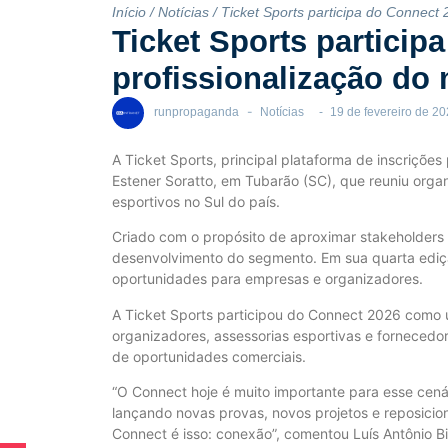
Início
/
Notícias
/
Ticket Sports participa do Connect
Ticket Sports partici
profissionalização do 
-
runpropaganda
Notícias
-
19 de fevereiro de 2
A Ticket Sports, principal plataforma de inscriçõ
Estener Soratto, em Tubarão (SC), que reuniu organ
esportivos no Sul do país.
Criado com o propósito de aproximar stakeholders
desenvolvimento do segmento. Em sua quarta edição
oportunidades para empresas e organizadores.
A Ticket Sports participou do Connect 2026 como 
organizadores, assessorias esportivas e fornecedor
de oportunidades comerciais.
“O Connect hoje é muito importante para esse cen
lançando novas provas, novos projetos e reposici
Connect é isso: conexão”, comentou Luís Antônio B