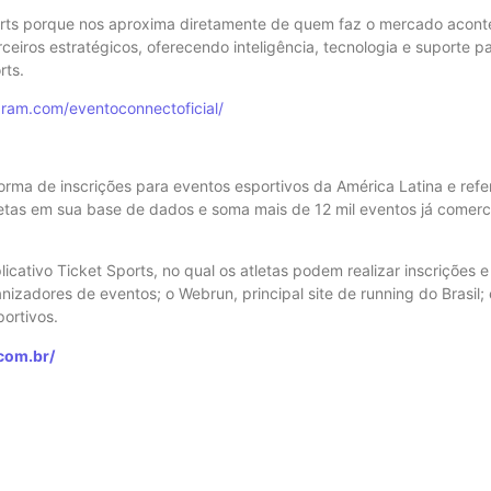
orts porque nos aproxima diretamente de quem faz o mercado aconte
eiros estratégicos, oferecendo inteligência, tecnologia e suporte p
rts.
gram.com/eventoconnectoficial/
orma de inscrições para eventos esportivos da América Latina e refe
letas em sua base de dados e soma mais de 12 mil eventos já comerci
ativo Ticket Sports, no qual os atletas podem realizar inscrições e c
zadores de eventos; o Webrun, principal site de running do Brasil; 
ortivos.
com.br/