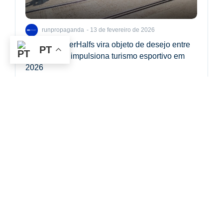
13 de fevereiro de 2026
runpropaganda
-
Circuito SuperHalfs vira objeto de desejo entre
PT
brasileiros e impulsiona turismo esportivo em
2026
O mercado de corrida de rua no Brasil segue em
crescimento em 2026, e impulsiona também o turismo
envolvendo o...
© 2024