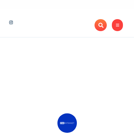
Maratona de Londrina Adama 2026 projeta novo recorde de i
Notícias Recentes